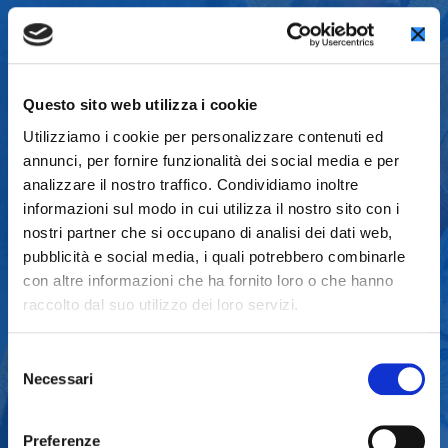
IL BIGLIETTO
Questo sito web utilizza i cookie
Utilizziamo i cookie per personalizzare contenuti ed
UNICO
annunci, per fornire funzionalità dei social media e per
analizzare il nostro traffico. Condividiamo inoltre
Il Biglietto Unico / Urbs Picta Card sarà disponibile in
informazioni sul modo in cui utilizza il nostro sito con i
tre declinazioni. Per i turisti il Biglietto Unico potrà
nostri partner che si occupano di analisi dei dati web,
pubblicità e social media, i quali potrebbero combinarle
avere validità da 48 o 72 ore (in vendita
con altre informazioni che ha fornito loro o che hanno
rispettivamente a 28 e 35 euro) e include nel prezzo
raccolto dal suo utilizzo dei loro servizi.
l’utilizzo dei mezzi pubblici. Per i residenti della
Provincia di Padova è invece disponibile un Biglietto
Unico / Urbs Picta Card dalla durata di 6 mesi (costo
Selezione
Necessari
25 euro).
del
consenso
ACQUISTALO!
Preferenze