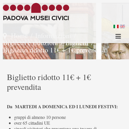
Home
/
Informazioni
/
Biglietti e riduzioni
/
Biglietti
/
Biglietto ridotto 11€ + 1€ prevendita
Biglietto ridotto 11€ + 1€
prevendita
Da MARTEDI A DOMENICA ED I LUNEDI FESTIVI:
gruppi di almeno 10 persone
over 65 cittadini UE
singoli visitatori che presentano una tessera di