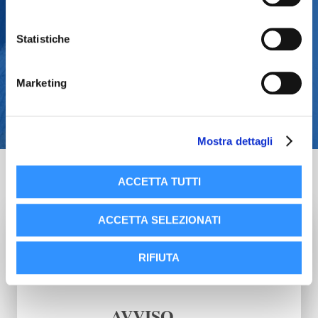
Biglietto semplice Cappella degli Scrovegni e
Statistiche
Musei Civici.
Biglietto semplice Palazzo della Ragione
Marketing
Mostra dettagli
ACCETTA TUTTI
ACCETTA SELEZIONATI
RIFIUTA
AVVISO